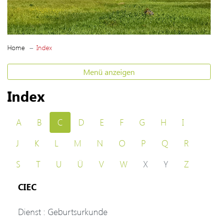
(ausgewählt)
Home
Index
Menü anzeigen
Index
A
B
C
D
E
F
G
H
I
J
K
L
M
N
O
P
Q
R
S
T
U
Ü
V
W
X
Y
Z
CIEC
Dienst : Geburtsurkunde