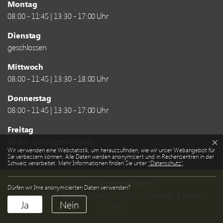
Montag
08:00 - 11:45 | 13:30 - 17:00 Uhr
Dienstag
geschlossen
Mittwoch
08:00 - 11:45 | 13:30 - 18:00 Uhr
Donnerstag
08:00 - 11:45 | 13:30 - 17:00 Uhr
Freitag
08:00 - 11:45 | geschlossen
×
Webstatistik
Wir verwenden eine Webstatistik, um herauszufinden, wie wir unser Webangebot für
Sie verbessern können. Alle Daten werden anonymisiert und in Rechenzentren in der
Schweiz verarbeitet. Mehr Informationen finden Sie unter
“Datenschutz“
.
© 2026 Gemeinde Steinen
Dürfen wir Ihre anonymisierten Daten verwenden?
Toolbar
(ausge
Impressum
Datenschutz
FAQ
Sitemap
Index
Ja
Nein
Links