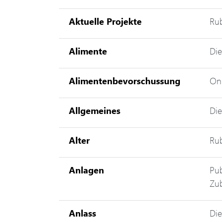
Aktuelle Projekte
Rub
Alimente
Die
Alimentenbevorschussung
Onl
Allgemeines
Die
Alter
Rub
Anlagen
Pub
Zub
Anlass
Die