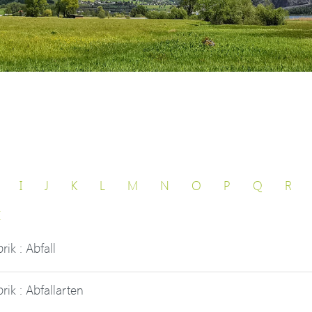
I
J
K
L
M
N
O
P
Q
R
Z
rik : Abfall
rik : Abfallarten