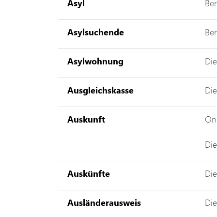
Asyl
Ber
Asylsuchende
Ber
Asylwohnung
Die
Ausgleichskasse
Die
Auskunft
Onl
Die
Auskünfte
Die
Ausländerausweis
Die