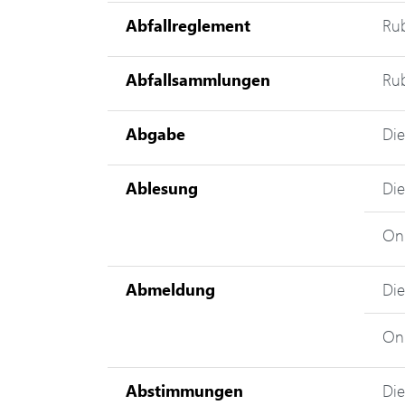
Abfallreglement
Rub
Abfallsammlungen
Rub
Abgabe
Die
Ablesung
Die
Onl
Abmeldung
Di
Onl
Abstimmungen
Die