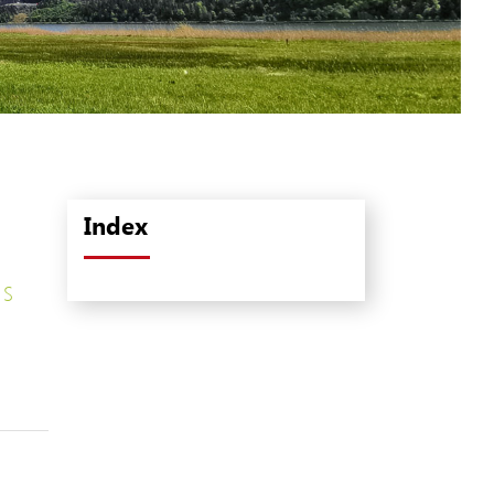
(ausgewählt)
Index
S