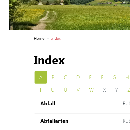
(ausgewählt)
Home
Index
Index
A
B
C
D
E
F
G
H
T
U
Ü
V
W
X
Y
Abfall
Rub
Abfallarten
Rub