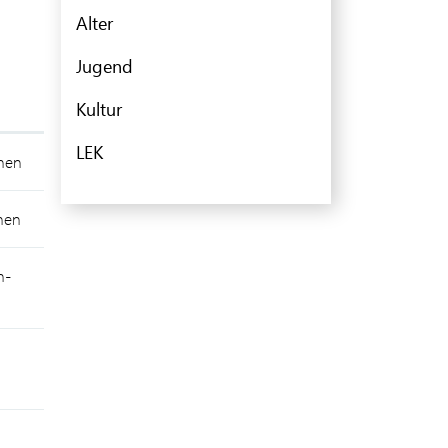
Alter
Jugend
Kultur
LEK
inen
nen
n-