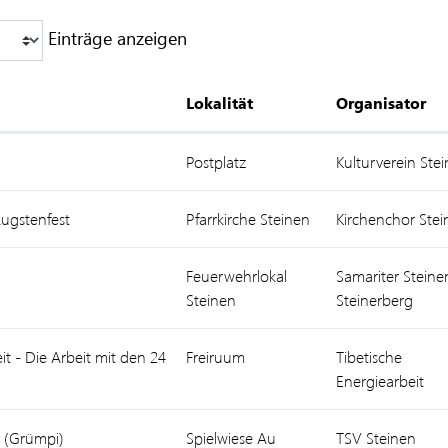
Einträge anzeigen
Lokalität
Organisator
Postplatz
Kulturverein Ste
Augstenfest
Pfarrkirche Steinen
Kirchenchor Stei
Feuerwehrlokal
Samariter Steine
Steinen
Steinerberg
it - Die Arbeit mit den 24
Freiruum
Tibetische
Energiearbeit
r (Grümpi)
Spielwiese Au
TSV Steinen