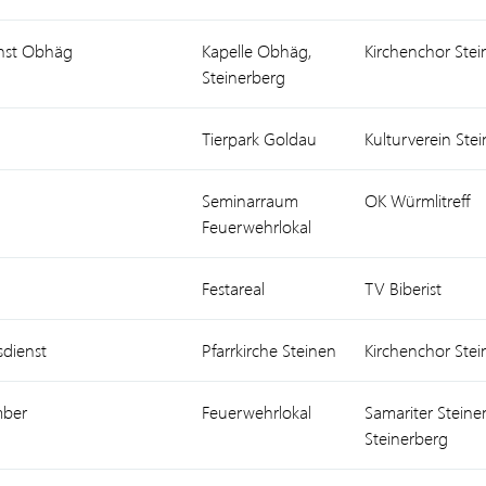
enst Obhäg
Kapelle Obhäg,
Kirchenchor Stei
Steinerberg
Tierpark Goldau
Kulturverein Ste
Seminarraum
OK Würmlitreff
Feuerwehrlokal
Festareal
TV Biberist
sdienst
Pfarrkirche Steinen
Kirchenchor Stei
mber
Feuerwehrlokal
Samariter Steine
Steinerberg