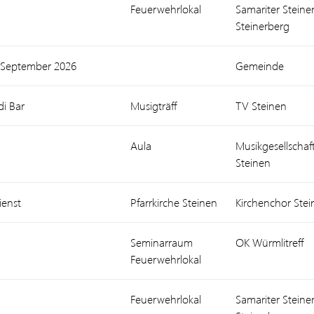
Feuerwehrlokal
Samariter Steine
Steinerberg
 September 2026
Gemeinde
di Bar
Musigträff
TV Steinen
Aula
Musikgesellschaf
Steinen
ienst
Pfarrkirche Steinen
Kirchenchor Stei
Seminarraum
OK Würmlitreff
Feuerwehrlokal
Feuerwehrlokal
Samariter Steine