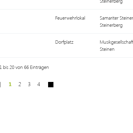
Steinerberg
Feuerwehrlokal
Samariter Steine
Steinerberg
Dorfplatz
Musikgesellschaf
Steinen
1 bis 20 von 66 Einträgen
1
2
3
4