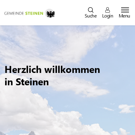
Steinen
Suche
Login
Menu
Direkt zur Hauptnavigation
Direkt zum Inhalt
Direkt zur Suche
Direkt zum Stichwortverzeichnis
Herzlich willkommen
in Steinen