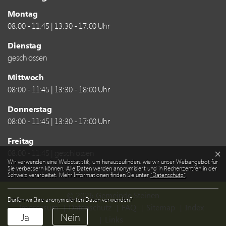
Montag
08:00 - 11:45 | 13:30 - 17:00 Uhr
Dienstag
geschlossen
Mittwoch
08:00 - 11:45 | 13:30 - 18:00 Uhr
Donnerstag
08:00 - 11:45 | 13:30 - 17:00 Uhr
Freitag
08:00 - 11:45 | geschlossen
×
Webstatistik
Wir verwenden eine Webstatistik, um herauszufinden, wie wir unser Webangebot für
Sie verbessern können. Alle Daten werden anonymisiert und in Rechenzentren in der
Schweiz verarbeitet. Mehr Informationen finden Sie unter
“Datenschutz“
.
© 2026 Gemeinde Steinen
Dürfen wir Ihre anonymisierten Daten verwenden?
Toolbar
Impressum
Datenschutz
FAQ
Sitemap
Index
Ja
Nein
Links