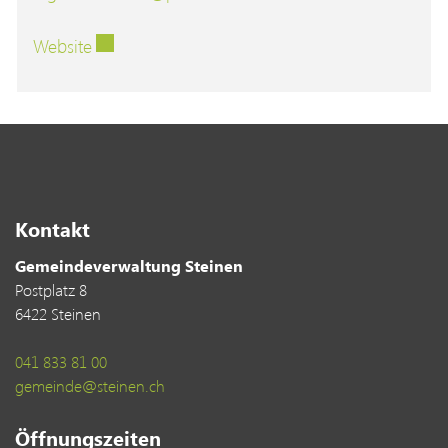
Externer Link wird in einem neuen Fenster geöf
Website
Kontakt
Gemeindeverwaltung Steinen
Postplatz 8
6422 Steinen
041 833 81 00
gemeinde@steinen.ch
Öffnungszeiten