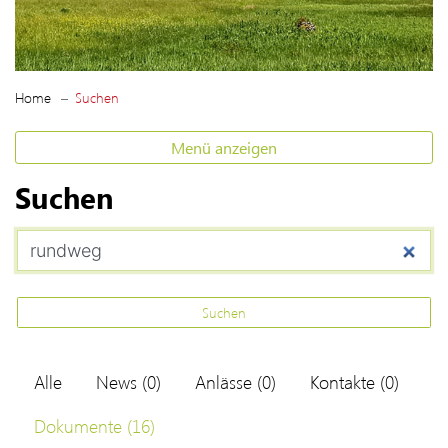
(ausgewählt)
Home
Suchen
Menü anzeigen
Suchen
Suchbegriff erfassen
Was suchen Sie?
Suchen
Alle
News
(0)
Anlässe
(0)
Kontakte
(0)
Suchergebnisse
Suchresultate
Dokumente
(16)