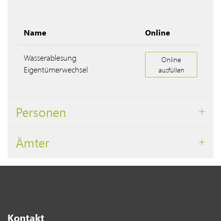
Name
Online
Wasserablesung
Wasserablesung Eig
Online
Eigentümerwechsel
ausfüllen
Personen
Ämter
Kontakt