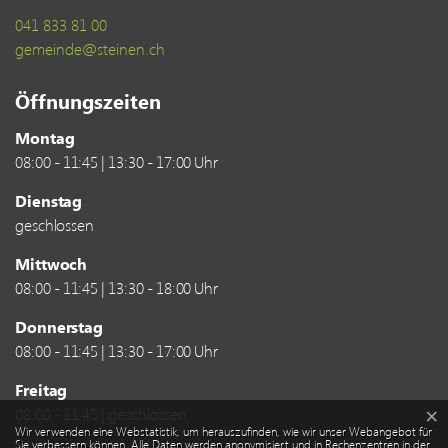
041 833 81 00
gemeinde@steinen.ch
Öffnungszeiten
Montag
08:00 - 11:45 | 13:30 - 17:00 Uhr
Dienstag
geschlossen
Mittwoch
08:00 - 11:45 | 13:30 - 18:00 Uhr
Donnerstag
08:00 - 11:45 | 13:30 - 17:00 Uhr
Freitag
08:00 - 11:45 | geschlossen
×
Webstatistik
Wir verwenden eine Webstatistik, um herauszufinden, wie wir unser Webangebot für
Sie verbessern können. Alle Daten werden anonymisiert und in Rechenzentren in der