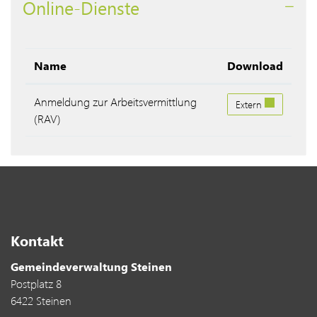
Online-Dienste
Name
Download
Anmeldung zur Arbeitsvermittlung
Anmeldung zur Arbe
Extern
(RAV)
Kontakt
Gemeindeverwaltung Steinen
Postplatz 8
6422 Steinen