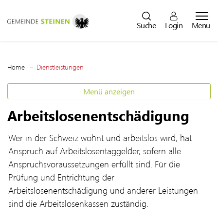
Steinen
Suche
Login
Menu
zur Startseite
Direkt zur Hauptnavigation
Direkt zum Inhalt
Direkt zur Suche
Direkt zum Stichwortverzeichnis
(ausgewählt)
Home
Dienstleistungen
Menü anzeigen
Arbeitslosenentschädigung
Wer in der Schweiz wohnt und arbeitslos wird, hat
Anspruch auf Arbeitslosentaggelder, sofern alle
Anspruchsvoraussetzungen erfüllt sind. Für die
Prüfung und Entrichtung der
Arbeitslosenentschädigung und anderer Leistungen
sind die Arbeitslosenkassen zuständig.