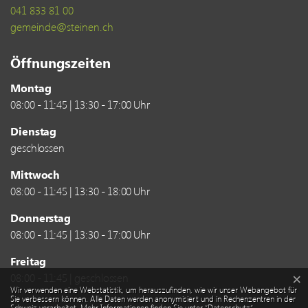
041 833 81 00
gemeinde@steinen.ch
Öffnungszeiten
Montag
08:00 - 11:45 | 13:30 - 17:00 Uhr
Dienstag
geschlossen
Mittwoch
08:00 - 11:45 | 13:30 - 18:00 Uhr
Donnerstag
08:00 - 11:45 | 13:30 - 17:00 Uhr
Freitag
08:00 - 11:45 | geschlossen
×
Webstatistik
Wir verwenden eine Webstatistik, um herauszufinden, wie wir unser Webangebot für
Sie verbessern können. Alle Daten werden anonymisiert und in Rechenzentren in der
Schweiz verarbeitet. Mehr Informationen finden Sie unter
“Datenschutz“
.