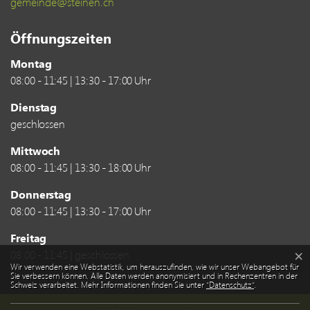
gemeinde@steinen.ch
Öffnungszeiten
Montag
08:00 - 11:45 | 13:30 - 17:00 Uhr
Dienstag
geschlossen
Mittwoch
08:00 - 11:45 | 13:30 - 18:00 Uhr
Donnerstag
08:00 - 11:45 | 13:30 - 17:00 Uhr
Freitag
08:00 - 11:45 | geschlossen
×
Webstatistik
Wir verwenden eine Webstatistik, um herauszufinden, wie wir unser Webangebot für
Sie verbessern können. Alle Daten werden anonymisiert und in Rechenzentren in der
Schweiz verarbeitet. Mehr Informationen finden Sie unter
“Datenschutz“
.