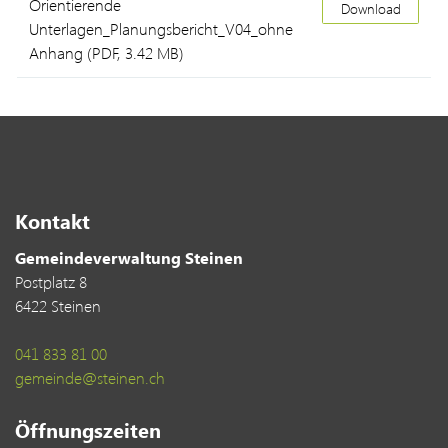
Orientierende
Download
Unterlagen_Planungsbericht_V04_ohne
Anhang
(PDF, 3.42 MB)
Kontakt
Gemeindeverwaltung Steinen
Postplatz 8
6422 Steinen
041 833 81 00
gemeinde@steinen.ch
Öffnungszeiten