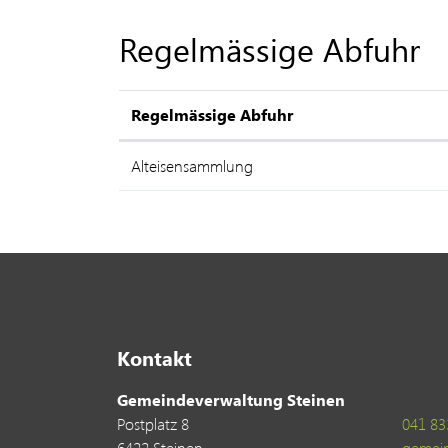
Regelmässige Abfuhr
Regelmässige Abfuhr
Alteisensammlung
Kontakt
Gemeindeverwaltung Steinen
Postplatz 8
041 83
6422 Steinen
gemei