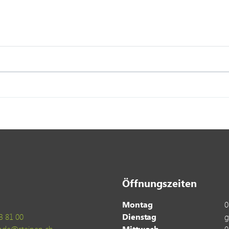
Öffnungszeiten
Montag
0
3 81 00
Dienstag
g
nde@steinen.ch
Mittwoch
0